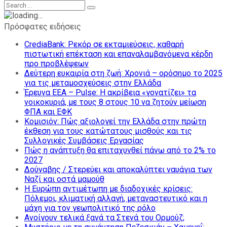
Πρόσφατες ειδήσεις
CrediaBank: Ρεκόρ σε εκταμιεύσεις, καθαρή
πιστωτική επέκταση και επαναλαμβανόμενα κέρδη
προ προβλέψεων
Δεύτερη ευκαιρία στη ζωή: Χρονιά – ορόσημο το 2025
για τις μεταμοσχεύσεις στην Ελλάδα
Έρευνα ΕΕΑ – Pulse: Η ακρίβεια «γονατίζει» τα
νοικοκυριά, με τους 8 στους 10 να ζητούν μείωση
ΦΠΑ και ΕΦΚ
Κομισιόν: Πώς αξιολογεί την Ελλάδα στην πρώτη
έκθεση για τους κατώτατους μισθούς και τις
Συλλογικές Συμβάσεις Εργασίας
Πώς η ανάπτυξη θα επιταχυνθεί πάνω από το 2% το
2027
Δούναβης / Στερεύει και αποκαλύπτει ναυάγια των
Ναζί και οστά μαμούθ
Η Ευρώπη αντιμέτωπη με διαδοχικές κρίσεις:
Πόλεμοι, κλιματική αλλαγή, μεταναστευτικό και η
μάχη για τον γεωπολιτικό της ρόλο
Ανοίγουν τελικά ξανά τα Στενά του Ορμούζ;