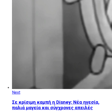
Next
Σε κρίσιμη καμπή η Disney: Νέα ηγεσία,
παλιά μαγεία και σύγχρονες απειλές