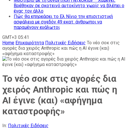
Μυστήριο με τη συνάντηση Πεζεσκιάν – Χαμενεΐ:
Βρέθηκαν σε σκοτεινό αυτοκίνητο χωρίς να βλέπει ο
ένας τον άλλο
Πώς θα επηρεάσει το Ελ Νίνιο την επισιτιστική
ασφάλεια με σχεδόν 49 εκατ. άνθρωποι να
παραμένουν ευάλωτοι
GMT+3 05:41
Home
Επικαιρότητα
Πολιτικές Ειδήσεις
Το νέο σοκ στις
αγορές δια χειρός Anthropic και πώς η AΙ έγινε (και)
«αφήγημα καταστροφής»
Το νέο σοκ στις αγορές δια
χειρός Anthropic και πώς η
AΙ έγινε (και) «αφήγημα
καταστροφής»
In:
Πολιτικές Ειδήσεις