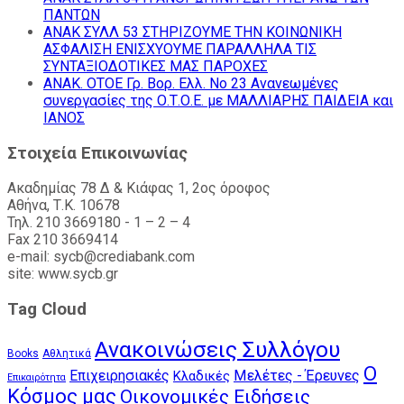
ΠΑΝΤΩΝ
ΑΝΑΚ ΣΥΛΛ 53 ΣΤΗΡΙΖΟΥΜΕ ΤΗΝ ΚΟΙΝΩΝΙΚΗ
ΑΣΦΑΛΙΣΗ ΕΝΙΣΧΥΟΥΜΕ ΠΑΡΑΛΛΗΛΑ ΤΙΣ
ΣΥΝΤΑΞΙΟΔΟΤΙΚΕΣ ΜΑΣ ΠΑΡΟΧΕΣ
ΑΝΑΚ. ΟΤΟΕ Γρ. Βορ. Ελλ. Νο 23 Ανανεωμένες
συνεργασίες της Ο.Τ.Ο.Ε. με ΜΑΛΛΙΑΡΗΣ ΠΑΙΔΕΙΑ και
ΙΑΝΟΣ
Στοιχεία Επικοινωνίας
Ακαδημίας 78 Δ & Κιάφας 1, 2ος όροφος
Αθήνα, Τ.Κ. 10678
Τηλ. 210 3669180 - 1 – 2 – 4
Fax 210 3669414
e-mail: sycb@crediabank.com
site: www.sycb.gr
Tag Cloud
Ανακοινώσεις Συλλόγου
Books
Αθλητικά
Ο
Επιχειρησιακές
Μελέτες - Έρευνες
Κλαδικές
Επικαιρότητα
Κόσμος μας
Οικονομικές Ειδήσεις