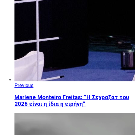
Previous
Marlene Monteiro Freitas: ‘’Η Σεχραζάτ του
2026 είναι η ίδια η ειρήνη’’