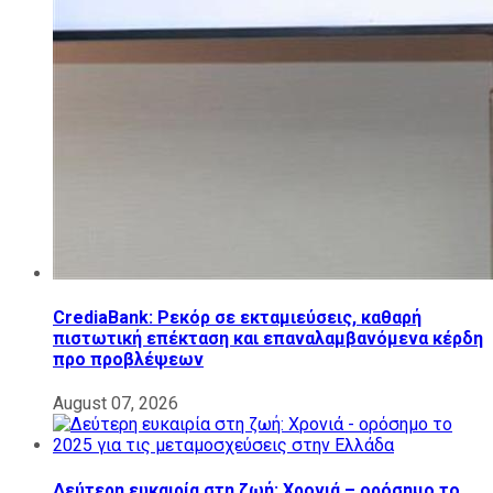
CrediaBank: Ρεκόρ σε εκταμιεύσεις, καθαρή
πιστωτική επέκταση και επαναλαμβανόμενα κέρδη
προ προβλέψεων
August 07, 2026
Δεύτερη ευκαιρία στη ζωή: Χρονιά – ορόσημο το