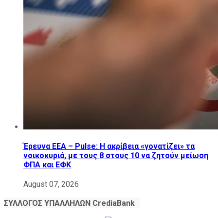
Έρευνα ΕΕΑ – Pulse: Η ακρίβεια «γονατίζει» τα
νοικοκυριά, με τους 8 στους 10 να ζητούν μείωση
ΦΠΑ και ΕΦΚ
August 07, 2026
ΣΥΛΛΟΓΟΣ ΥΠΑΛΛΗΛΩΝ ​CrediaBank